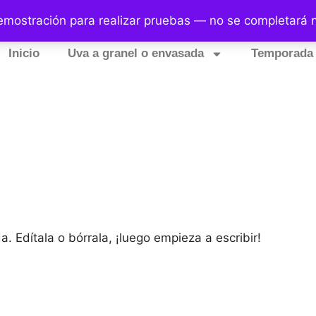
 9:00 - 18:30
emostración para realizar pruebas — no se completará 
Inicio
Uva a granel o envasada
Temporada 
. Edítala o bórrala, ¡luego empieza a escribir!