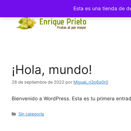
+34 96 549 48 70
info@frutasalpormayor.com
Lun - Vie:
Esta es una tienda de d
¡Hola, mundo!
28 de septiembre de 2022
por
Miguel_n3o6q0r0
Bienvenido a WordPress. Esta es tu primera entrada
Sin categoría